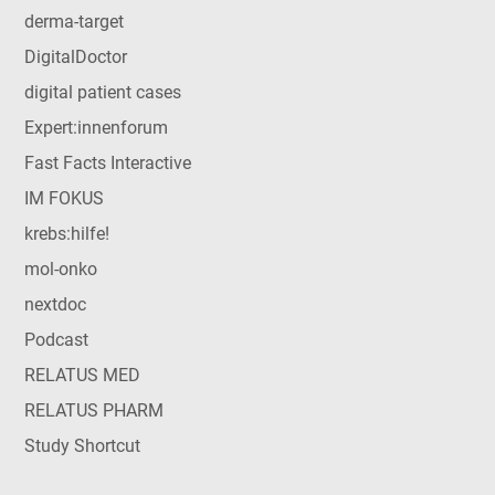
derma-target
DigitalDoctor
digital patient cases
Expert:innenforum
Fast Facts Interactive
IM FOKUS
krebs:hilfe!
mol-onko
nextdoc
Podcast
RELATUS MED
RELATUS PHARM
Study Shortcut