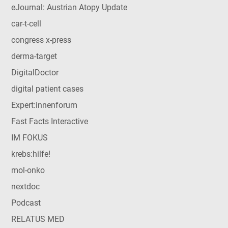
eJournal: Austrian Atopy Update
car-t-cell
congress x-press
derma-target
DigitalDoctor
digital patient cases
Expert:innenforum
Fast Facts Interactive
IM FOKUS
krebs:hilfe!
mol-onko
nextdoc
Podcast
RELATUS MED