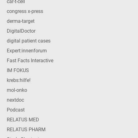
car-t-cell
congress x-press
derma-target
DigitalDoctor
digital patient cases
Expert:innenforum
Fast Facts Interactive
IM FOKUS
krebs:hilfe!
mol-onko
nextdoc
Podcast
RELATUS MED
RELATUS PHARM