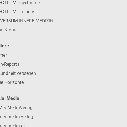
CTRUM Psychiatrie
ECTRUM Urologie
IVERSUM INNERE MEDIZIN
n Krone
tere
her
h-Reports
undheit verstehen
e Horizonte
ial Media
MedMediaVerlag
medmedia.verlag
medmedia-at