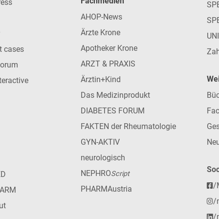
Fachmedien
ress
SPE
AHOP-News
SP
Ärzte Krone
UN
Apotheker Krone
nt cases
Zah
ARZT & PRAXIS
forum
Wei
Ärztin+Kind
teractive
Das Medizinprodukt
Büc
DIABETES FORUM
Fac
FAKTEN der Rheumatologie
Ges
GYN-AKTIV
Neu
neurologisch
Soc
NEPHRO
ED
Script
/
PHARMAustria
HARM
/
ut
/