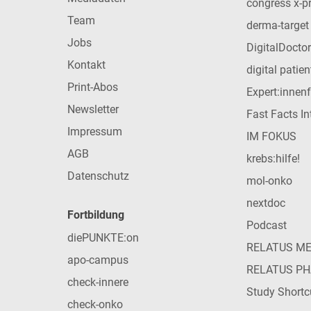
congress x-p
Team
derma-target
Jobs
DigitalDoctor
Kontakt
digital patie
Print-Abos
Expert:innen
Newsletter
Fast Facts In
Impressum
IM FOKUS
AGB
krebs:hilfe!
Datenschutz
mol-onko
nextdoc
Fortbildung
Podcast
diePUNKTE:on
RELATUS M
apo-campus
RELATUS P
check-innere
Study Shortc
check-onko