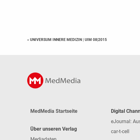
« UNIVERSUM INNERE MEDIZIN
|
UIM 08|2015
MedMedia Startseite
Digital Chan
eJournal: Au
Über unseren Verlag
car-t-cell
Mediadaten