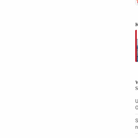
K
W
S
U
O
S
n