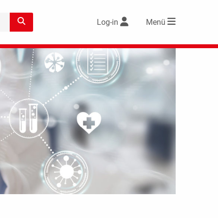
Log-in
Menü