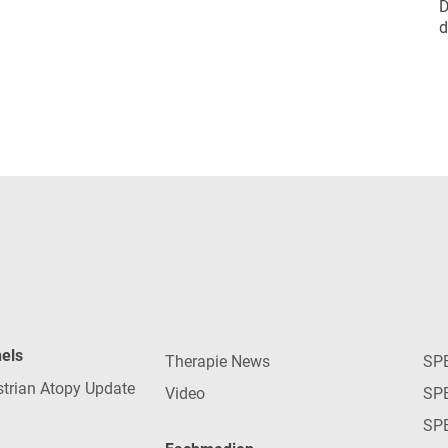
D
d
nels
Therapie News
SP
strian Atopy Update
Video
SP
SP