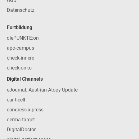
AGB
Datenschutz
Fortbildung
diePUNKTE:on
apo-campus
check-innere
check-onko
Digital Channels
eJournal: Austrian Atopy Update
car-t-cell
congress x-press
derma-target
DigitalDoctor