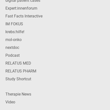
digital patient cases
Expert:innenforum
Fast Facts Interactive
IM FOKUS
krebs:hilfe!
mol-onko
nextdoc
Podcast
RELATUS MED
RELATUS PHARM
Study Shortcut
Therapie News
Video