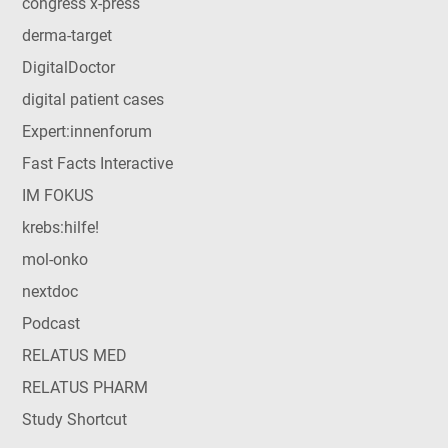
congress x-press
derma-target
DigitalDoctor
digital patient cases
Expert:innenforum
Fast Facts Interactive
IM FOKUS
krebs:hilfe!
mol-onko
nextdoc
Podcast
RELATUS MED
RELATUS PHARM
Study Shortcut