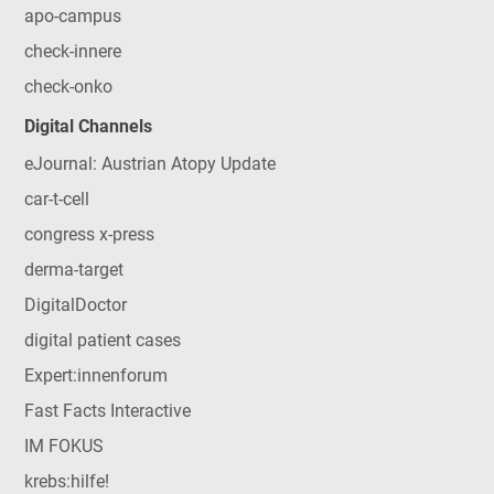
apo-campus
check-innere
check-onko
Digital Channels
eJournal: Austrian Atopy Update
car-t-cell
congress x-press
derma-target
DigitalDoctor
digital patient cases
Expert:innenforum
Fast Facts Interactive
IM FOKUS
krebs:hilfe!