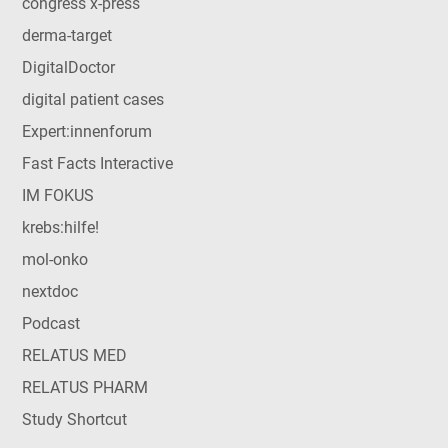
congress x-press
derma-target
DigitalDoctor
digital patient cases
Expert:innenforum
Fast Facts Interactive
IM FOKUS
krebs:hilfe!
mol-onko
nextdoc
Podcast
RELATUS MED
RELATUS PHARM
Study Shortcut