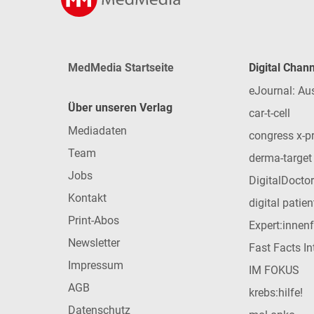
MedMedia Startseite
Digital Chan
eJournal: Au
Über unseren Verlag
car-t-cell
Mediadaten
congress x-p
Team
derma-target
Jobs
DigitalDoctor
Kontakt
digital patie
Print-Abos
Expert:innen
Newsletter
Fast Facts In
Impressum
IM FOKUS
AGB
krebs:hilfe!
Datenschutz