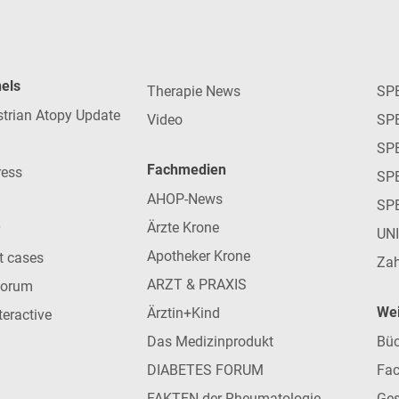
nels
Therapie News
SP
strian Atopy Update
Video
SP
SP
Fachmedien
ress
SPE
AHOP-News
SP
Ärzte Krone
UN
Apotheker Krone
nt cases
Zah
ARZT & PRAXIS
forum
Wei
Ärztin+Kind
teractive
Das Medizinprodukt
Büc
DIABETES FORUM
Fac
FAKTEN der Rheumatologie
Ges