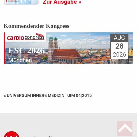
Zur Ausgabe »
Kommendender Kongress
AUG
28
ESC 2026
2026
München
« UNIVERSUM INNERE MEDIZIN
|
UIM 04|2015