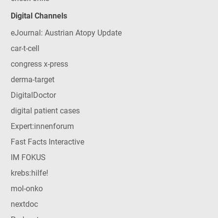
Digital Channels
eJournal: Austrian Atopy Update
car-t-cell
congress x-press
derma-target
DigitalDoctor
digital patient cases
Expert:innenforum
Fast Facts Interactive
IM FOKUS
krebs:hilfe!
mol-onko
nextdoc