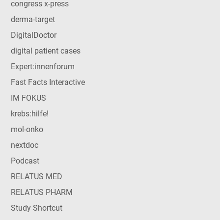
congress x-press
derma-target
DigitalDoctor
digital patient cases
Expert:innenforum
Fast Facts Interactive
IM FOKUS
krebs:hilfe!
mol-onko
nextdoc
Podcast
RELATUS MED
RELATUS PHARM
Study Shortcut