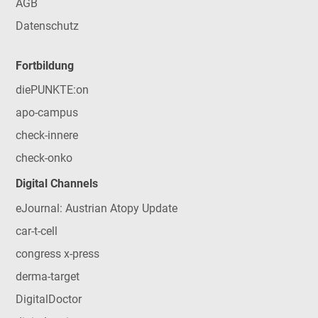
AGB
Datenschutz
Fortbildung
diePUNKTE:on
apo-campus
check-innere
check-onko
Digital Channels
eJournal: Austrian Atopy Update
car-t-cell
congress x-press
derma-target
DigitalDoctor