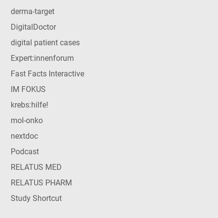
derma-target
DigitalDoctor
digital patient cases
Expert:innenforum
Fast Facts Interactive
IM FOKUS
krebs:hilfe!
mol-onko
nextdoc
Podcast
RELATUS MED
RELATUS PHARM
Study Shortcut