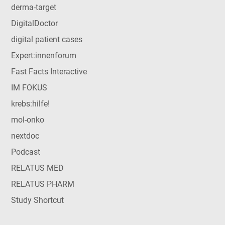
derma-target
DigitalDoctor
digital patient cases
Expert:innenforum
Fast Facts Interactive
IM FOKUS
krebs:hilfe!
mol-onko
nextdoc
Podcast
RELATUS MED
RELATUS PHARM
Study Shortcut