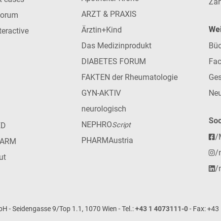
Zah
ARZT & PRAXIS
forum
Wei
Ärztin+Kind
teractive
Das Medizinprodukt
Büc
DIABETES FORUM
Fac
FAKTEN der Rheumatologie
Ges
GYN-AKTIV
Neu
neurologisch
Soc
NEPHRO
ED
Script
/
PHARMAustria
HARM
/
ut
/
- Seidengasse 9/Top 1.1, 1070 Wien - Tel.:
+43 1 4073111-0
- Fax: +43