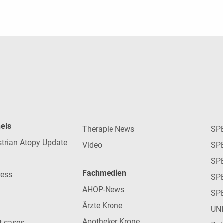
nels
Therapie News
SP
strian Atopy Update
Video
SP
SP
Fachmedien
ress
SPE
AHOP-News
SP
Ärzte Krone
UN
Apotheker Krone
nt cases