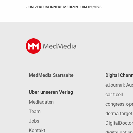
« UNIVERSUM INNERE MEDIZIN
|
UIM 02|2023
MedMedia Startseite
Digital Chan
eJournal: Au
Über unseren Verlag
car-t-cell
Mediadaten
congress x-p
Team
derma-target
Jobs
DigitalDoctor
Kontakt
digital patie