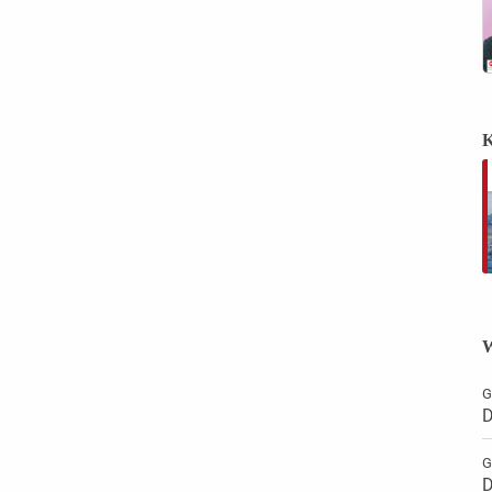
K
W
G
D
G
D