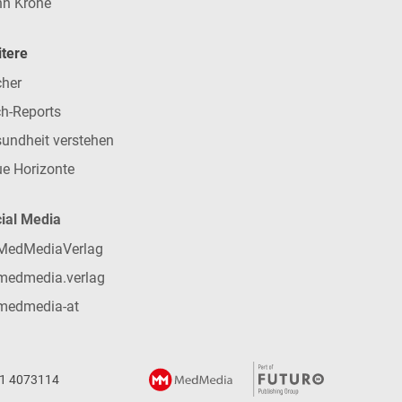
n Krone
tere
her
h-Reports
undheit verstehen
e Horizonte
ial Media
MedMediaVerlag
medmedia.verlag
medmedia-at
 1 4073114