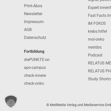
Print-Abos
Expert:innen
Newsletter
Fast Facts In
Impressum
IM FOKUS
AGB
krebs:hilfe!
Datenschutz
mol-onko
nextdoc
Fortbildung
Podcast
diePUNKTE:on
RELATUS M
apo-campus
RELATUS P
check-innere
Study Shortc
check-onko
© MedMedia Verlag und Mediaservice GmbH 