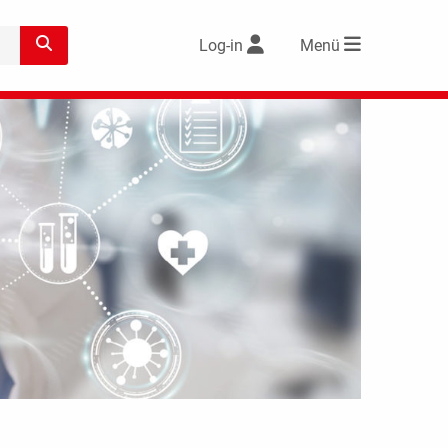
Log-in
Menü