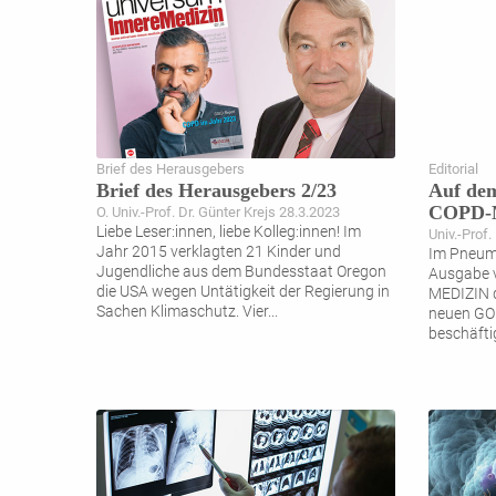
Brief des Herausgebers
Editorial
Brief des Herausgebers 2/23
Auf dem
COPD-
O. Univ.-Prof. Dr. Günter Krejs 28.3.2023
Liebe Leser:innen, liebe Kolleg:innen! Im
Univ.-Prof
Jahr 2015 verklagten 21 Kinder und
Im Pneumo
Jugendliche aus dem Bundesstaat Oregon
Ausgabe
die USA wegen Untätigkeit der Regierung in
MEDIZIN d
Sachen Klimaschutz. Vier
...
neuen GOL
beschäfti