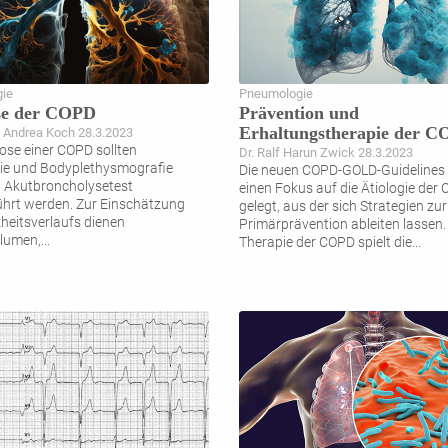
ie
Pneumologie
se der COPD
Prävention und
Erhaltungstherapie der 
Andrea Koch 28.3.2023
ose einer COPD sollten
Dr. Ralf Harun Zwick 28.3.2023
ie und Bodyplethysmografie
Die neuen COPD-GOLD-Guidelines
 Akutbroncholysetest
einen Fokus auf die Ätiologie der
hrt werden. Zur Einschätzung
gelegt, aus der sich Strategien zur
heitsverlaufs dienen
Primärprävention ableiten lassen. 
lumen,
...
Therapie der COPD spielt die
...