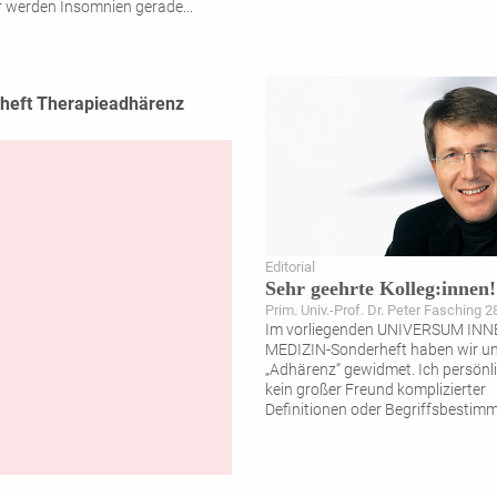
er werden Insomnien gerade
...
heft Therapieadhärenz
Editorial
Sehr geehrte Kolleg:innen!
Prim. Univ.-Prof. Dr. Peter Fasching 2
Im vorliegenden UNIVERSUM IN
MEDIZIN-Sonderheft haben wir un
„Adhärenz“ gewidmet. Ich persönli
kein großer Freund komplizierter
Definitionen oder Begriffsbestim