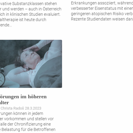
Erkrankungen assoziiert, während
vative Substanzklassen stehen
verbesserter Eisenstatus mit ein
ür und werden – auch in Österreich
geringeren atopischen Risiko verb
ich in klinischen Studien evaluiert.
Rezente Studiendaten weisen dara
altherapie ist heute durch
rende
...
törungen im höheren
lter
Christa Radoš 28.3.2023
rungen können in jedem
er vorkommen und stellen vor
alle der Chronifizierung eine
e Belastung für die Betroffenen