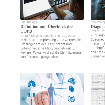
Pneumologie
Pneumolog
Definition und Überblick der
Diagno
COPD
in
in
Prof.
Dr.
Zur Diagn
in
OÄ Dr.
Slagjana Stoshikj et al. 28.3.2023
Spirometr
In der GOLD-Empfehlung 2023 werden die
immer mit
Heterogenität der COPD betont und
durchgefü
unterschiedliche Ätiotypen definiert. Ein
des Krank
weiterer Fokus wird auf die Identifizierung
Lungenvo
von Personen gelegt, die ein
...