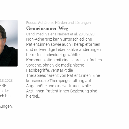
Focus: Adhärenz: Hürden und Lösungen
Gemeinsamer Weg
Cand. med. Valeria Neibert et al. 28.3.2023
Non-Adhärenz kann unterschiedliche
Patient:innen sowie auch Therapieformen
und notwendige Lebensstilveränderungen
betreffen. Individuell gewählte
Kommunikation mit einer klaren, einfachen
Sprache, ohne viele medizinische
Fachbegriffe, verstärkt die
Therapieadhärenz von Patient:innen. Eine
8.3.2023
konsensuale Therapiegestaltung auf
NERE
Augenhöhe und eine vertrauensvolle
s der
Ärzt:innen-Patient:innen-Beziehung sind
ch bin
hierbei
...
mungen.
...