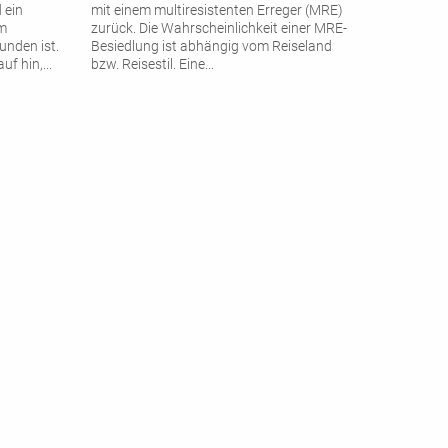
 ein
mit einem multiresistenten Erreger (MRE)
em
zurück. Die Wahrscheinlichkeit einer MRE-
unden ist.
Besiedlung ist abhängig vom Reiseland
uf hin,
...
bzw. Reisestil. Eine
...