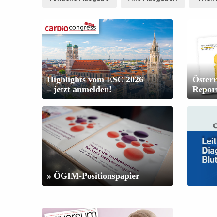
Highlights vom ESC 2026
Österr
– jetzt
anmelden!
Repor
» ÖGIM-Positionspapier