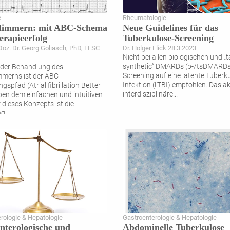
e
Rheumatologie
flimmern: mit ABC-Schema
Neue Guidelines für das
rapieerfolg
Tuberkulose-Screening
-Doz. Dr. Georg Goliasch, PhD, FESC
Dr. Holger Flick 28.3.2023
Nicht bei allen biologischen und „
synthetic“ DMARDs (b-/tsDMARDs)
n der Behandlung des
Screening auf eine latente Tuberk
mmerns ist der ABC-
Infektion (LTBI) empfohlen. Das ak
spfad (Atrial fibrillation Better
interdisziplinäre
...
ben dem einfachen und intuitiven
 dieses Konzepts ist die
ng
...
rologie & Hepatologie
Gastroenterologie & Hepatologie
nterologische und
Abdominelle Tuberkulose