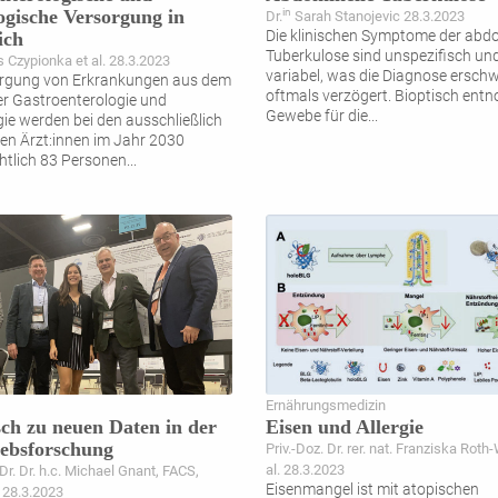
ogische Versorgung in
in
Dr.
Sarah Stanojevic 28.3.2023
Die klinischen Symptome der abd
ich
Tuberkulose sind unspezifisch un
 Czypionka et al. 28.3.2023
variabel, was die Diagnose ersch
orgung von Erkrankungen aus dem
oftmals verzögert. Bioptisch en
er Gastroenterologie und
Gewebe für die
...
ie werden bei den ausschließlich
ten Ärzt:innen im Jahr 2030
htlich 83 Personen
...
Ernährungsmedizin
ch zu neuen Daten in der
Eisen und Allergie
ebsforschung
Priv.-Doz. Dr. rer. nat. Franziska Roth-
al. 28.3.2023
 Dr. Dr. h.c. Michael Gnant, FACS,
Eisenmangel ist mit atopischen
. 28.3.2023