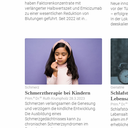
haben Faktorenkonzentrate mit
Neue inno
verlängerter Halbwertszeit und Emicizumab
vor der T
zu einer wesentlichen Reduktion von
– erfolgre
Blutungen geführt. Seit 2022 ist in
...
In der Lok
deeskalie
Schmerz
Geriatrie
Schmerztherapie bei Kindern
Schlafs
Lebensa
a
in
Prim.
Dr.
Ruth Krumpholz 28.3.2023
Schmerzen verlangsamen die Genesung
a
in
Prim.
Dr.
und verzögern die kindliche Entwicklung.
Schlafstö
Die Ausbildung eines
Lebensalt
Schmerzgedächtnisses kann zu
allem im F
chronischen Schmerzsyndromen im
erheblich