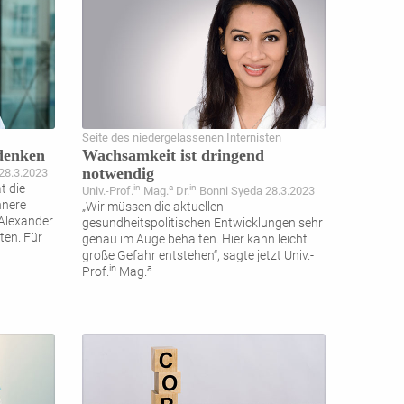
Seite des niedergelassenen Internisten
denken
Wachsamkeit ist dringend
notwendig
 28.3.2023
t die
in
a
in
Univ.-Prof.
Mag.
Dr.
Bonni Syeda 28.3.2023
nnere
„Wir müssen die aktuellen
 Alexander
gesundheitspolitischen Entwicklungen sehr
ten. Für
genau im Auge behalten. Hier kann leicht
große Gefahr entstehen“, sagte jetzt Univ.-
in
a
...
Prof.
Mag.