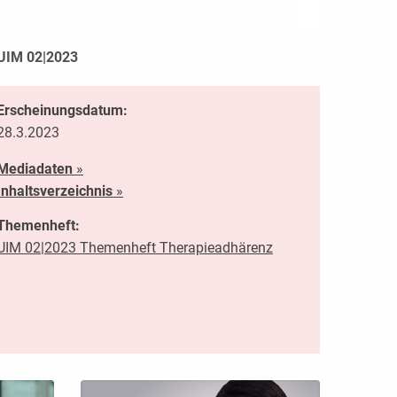
UIM 02|2023
Erscheinungsdatum:
28.3.2023
Mediadaten
»
Inhaltsverzeichnis
»
Themenheft:
UIM 02|2023 Themenheft Therapieadhärenz