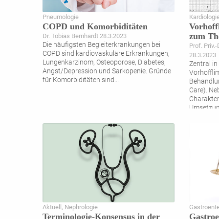
Pneumologie
Kardiologi
COPD und Komorbiditäten
Vorhof
zum The
Dr. Tobias Bernhardt 28.3.2023
Die häufigsten Begleiterkrankungen bei
Prof. Priv.
COPD sind kardiovaskuläre Erkrankungen,
28.3.2023
Lungenkarzinom, Osteoporose, Diabetes,
Zentral i
Angst/Depression und Sarkopenie. Gründe
Vorhoffli
für Komorbiditäten sind
...
Behandlung
Care). Ne
Charakter
Umsetzu
Aktuell, Nephrologie
Gastroente
Terminologie-Konsensus in der
Gastroe