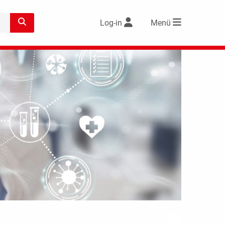
Log-in
Menü