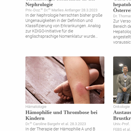
Nephrologie
hepatol
Österre
in
in
Priv.-Doz.
Dr.
Marlies Antlanger 28.3.2023
In der Nephrologie herrschten bisher große
Dr. Thomas
Ungenauigkeiten in der Definition und
Zur Vers
Klassifizierung von Erkrankungen. Analog
Bereich d
zur KDIGO-Initiative für die
Hepatolog
englischsprachige Nomenklatur wurde
...
angestell
voraussic
Hämatologie
Onkologie
Hämophilie und Thrombose bei
Austaus
Kindern
Brustkr
in
Dr.
Caroline Bargehr et al. 28.3.2023
Univ.-Prof.
In der Therapie der Hämophilie A und B
FEBS et al