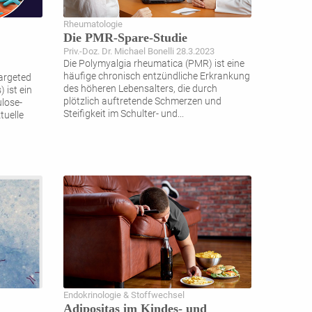
Rheumatologie
Die PMR-Spare-Studie
Priv.-Doz. Dr. Michael Bonelli 28.3.2023
Die Polymyalgia rheumatica (PMR) ist eine
häufige chronisch entzündliche Erkrankung
targeted
des höheren Lebensalters, die durch
 ist ein
plötzlich auftretende Schmerzen und
ulose-
Steifigkeit im Schulter- und
...
tuelle
Endokrinologie & Stoffwechsel
Adipositas im Kindes- und