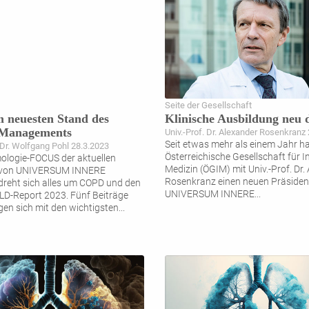
Seite der Gesellschaft
 neuesten Stand des
Klinische Ausbildung neu 
Managements
Univ.-Prof. Dr. Alexander Rosenkranz
Seit etwas mehr als einem Jahr ha
. Dr. Wolfgang Pohl 28.3.2023
Österreichische Gesellschaft für I
logie-FOCUS der aktuellen
Medizin (ÖGIM) mit Univ.-Prof. Dr.
 von UNIVERSUM INNERE
Rosenkranz einen neuen Präsiden
reht sich alles um COPD und den
UNIVERSUM INNERE
...
D-Report 2023. Fünf Beiträge
gen sich mit den wichtigsten
...