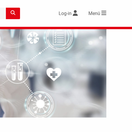
Log-in
Menü