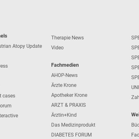
nels
Therapie News
SP
strian Atopy Update
Video
SP
SP
Fachmedien
ress
SPE
AHOP-News
SP
Ärzte Krone
UN
Apotheker Krone
nt cases
Zah
ARZT & PRAXIS
forum
Wei
Ärztin+Kind
teractive
Das Medizinprodukt
Büc
DIABETES FORUM
Fac