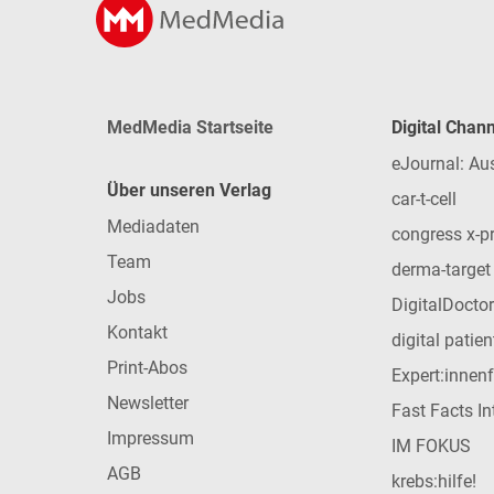
MedMedia Startseite
Digital Chan
eJournal: Au
Über unseren Verlag
car-t-cell
Mediadaten
congress x-p
Team
derma-target
Jobs
DigitalDoctor
Kontakt
digital patie
Print-Abos
Expert:innen
Newsletter
Fast Facts In
Impressum
IM FOKUS
AGB
krebs:hilfe!