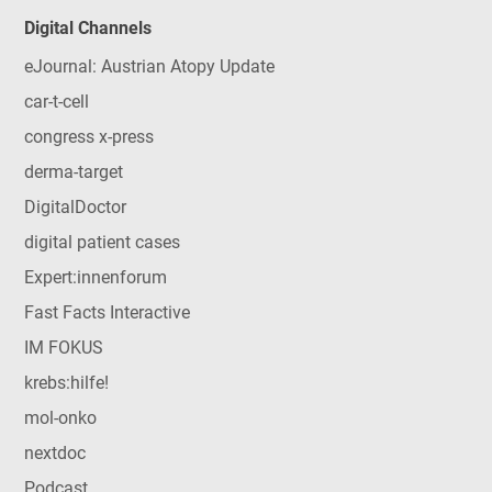
Digital Channels
eJournal: Austrian Atopy Update
car-t-cell
congress x-press
derma-target
DigitalDoctor
digital patient cases
Expert:innenforum
Fast Facts Interactive
IM FOKUS
krebs:hilfe!
mol-onko
nextdoc
Podcast