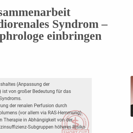
usammenarbeit
diorenales Syndrom –
ephrologe einbringen
ushaltes (Anpassung der
) ist von großer Bedeutung für das
 Syndroms.
erung der renalen Perfusion durch
Volumens (vor allem via RAS-Hemmung).
 Therapie in Abhängigkeit von der
zinsuffizienz-Subgruppen höheres Risiko