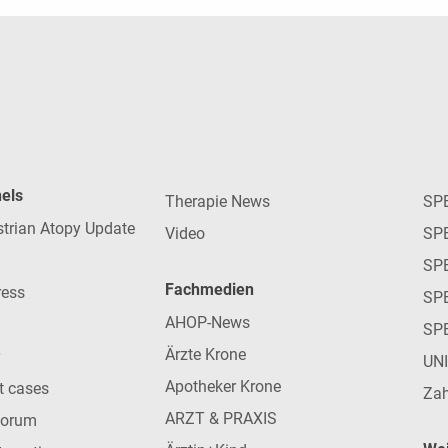
nels
Therapie News
SP
strian Atopy Update
Video
SP
SP
Fachmedien
ress
SPE
AHOP-News
SP
Ärzte Krone
UN
Apotheker Krone
nt cases
Zah
ARZT & PRAXIS
forum