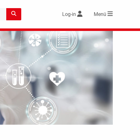
Log-in
Menü