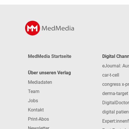
MedMedia Startseite
Digital Chan
eJournal: Au
Über unseren Verlag
car-t-cell
Mediadaten
congress x-p
Team
derma-target
Jobs
DigitalDoctor
Kontakt
digital patie
Print-Abos
Expert:innen
Newsletter