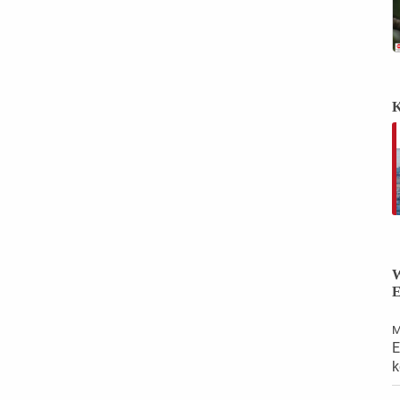
K
W
E
M
E
k