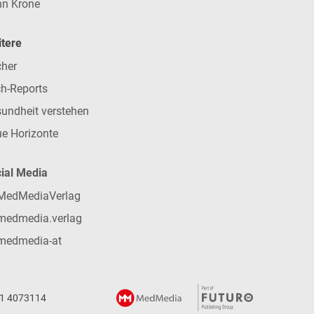
n Krone
tere
her
h-Reports
undheit verstehen
e Horizonte
ial Media
MedMediaVerlag
medmedia.verlag
medmedia-at
 1 4073114