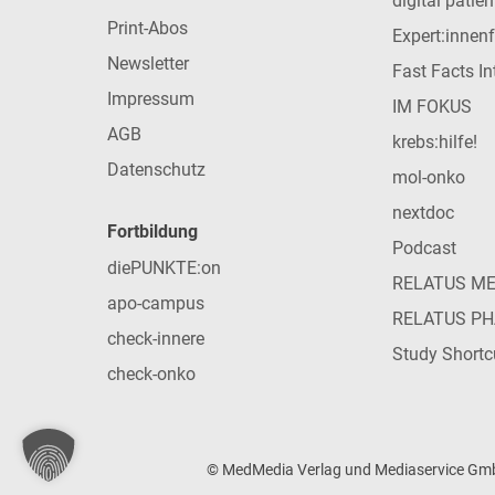
digital patie
Print-Abos
Expert:innen
Newsletter
Fast Facts In
Impressum
IM FOKUS
AGB
krebs:hilfe!
Datenschutz
mol-onko
nextdoc
Fortbildung
Podcast
diePUNKTE:on
RELATUS M
apo-campus
RELATUS P
check-innere
Study Shortc
check-onko
© MedMedia Verlag und Mediaservice GmbH 