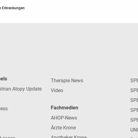
e Erkrankungen
nels
Therapie News
SP
strian Atopy Update
Video
SP
SP
Fachmedien
ress
SPE
AHOP-News
SP
Ärzte Krone
UN
Apotheker Krone