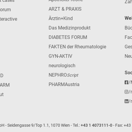
nt cases
Zah
ARZT & PRAXIS
forum
Wei
Ärztin+Kind
teractive
Das Medizinprodukt
Büc
DIABETES FORUM
Fac
FAKTEN der Rheumatologie
Ges
GYN-AKTIV
Neu
neurologisch
Soc
NEPHRO
ED
Script
/
PHARMAustria
HARM
/
ut
/
- Seidengasse 9/Top 1.1, 1070 Wien - Tel.:
+43 1 4073111-0
- Fax: +43