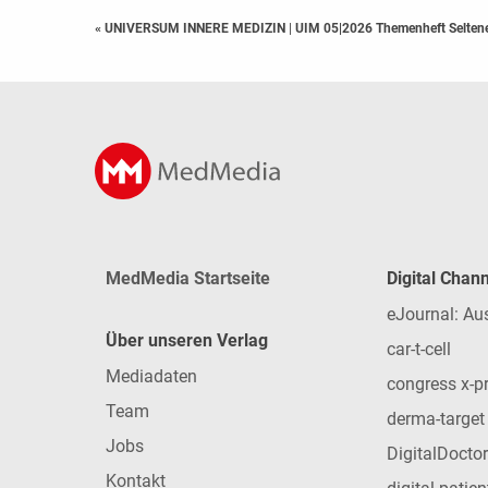
« UNIVERSUM INNERE MEDIZIN
|
UIM 05|2026 Themenheft Selten
MedMedia Startseite
Digital Chan
eJournal: Au
Über unseren Verlag
car-t-cell
Mediadaten
congress x-p
Team
derma-target
Jobs
DigitalDoctor
Kontakt