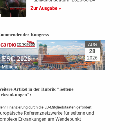
Zur Ausgabe »
ommendender Kongress
AUG
28
ESC 2026
2026
München
eitere Artikel in der Rubrik "Seltene
rkrankungen":
ehr Finanzierung durch die EU-Mitgliedstaaten gefordert
uropäische Referenznetzwerke für seltene und
omplexe Erkrankungen am Wendepunkt