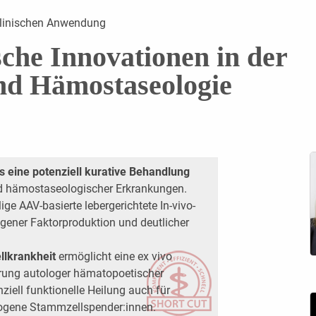
klinischen Anwendung
che Innovationen in der
nd Hämostaseologie
s eine potenziell kurative Behandlung
 hämostaseologischer Erkrankungen.
ige AAV-basierte lebergerichtete In-vivo-
ogener Faktorproduktion und deutlicher
llkrankheit
ermöglicht eine ex vivo
rung autologer hämatopoetischer
iell funktionelle Heilung auch für
logene Stammzellspender:innen.