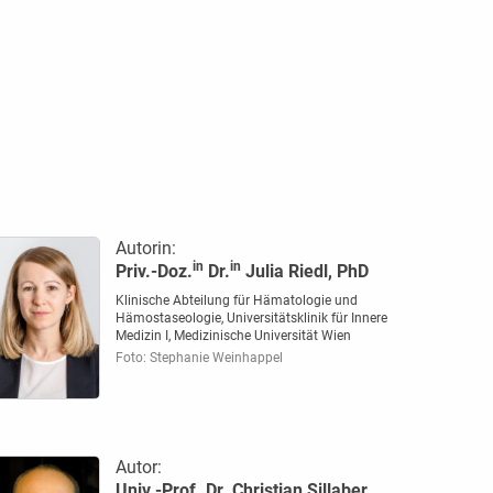
Autorin:
in
in
Priv.-Doz.
Dr.
Julia Riedl, PhD
Klinische Abteilung für Hämatologie und
Hämostaseologie, Universitätsklinik für Innere
Medizin I, Medizinische Universität Wien
Foto: Stephanie Weinhappel
Autor:
Univ.-Prof. Dr. Christian Sillaber