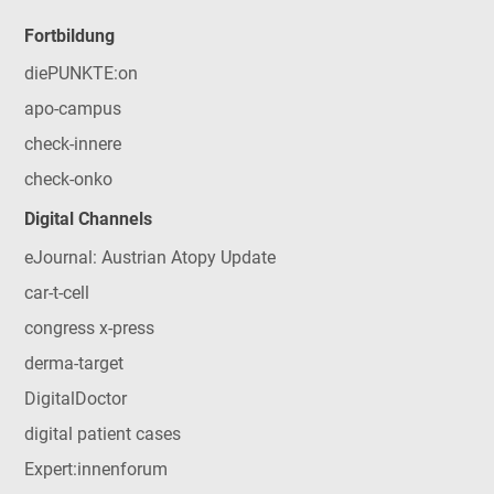
Fortbildung
diePUNKTE:on
apo-campus
check-innere
check-onko
Digital Channels
eJournal: Austrian Atopy Update
car-t-cell
congress x-press
derma-target
DigitalDoctor
digital patient cases
Expert:innenforum