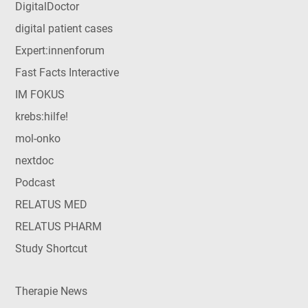
DigitalDoctor
digital patient cases
Expert:innenforum
Fast Facts Interactive
IM FOKUS
krebs:hilfe!
mol-onko
nextdoc
Podcast
RELATUS MED
RELATUS PHARM
Study Shortcut
Therapie News