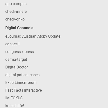
apo-campus
check-innere
check-onko
Digital Channels
eJournal: Austrian Atopy Update
car-t-cell
congress x-press
derma-target
DigitalDoctor
digital patient cases
Expert:innenforum
Fast Facts Interactive
IM FOKUS
krebs:hilfe!