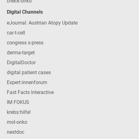
check-onko
Digital Channels
eJournal: Austrian Atopy Update
car-t-cell
congress x-press
derma-target
DigitalDoctor
digital patient cases
Expert:innenforum
Fast Facts Interactive
IM FOKUS
krebs:hilfe!
mol-onko
nextdoc