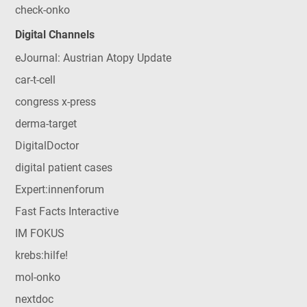
check-onko
Digital Channels
eJournal: Austrian Atopy Update
car-t-cell
congress x-press
derma-target
DigitalDoctor
digital patient cases
Expert:innenforum
Fast Facts Interactive
IM FOKUS
krebs:hilfe!
mol-onko
nextdoc