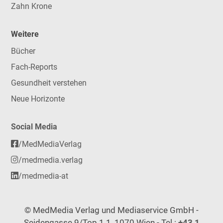
Zahn Krone
Weitere
Bücher
Fach-Reports
Gesundheit verstehen
Neue Horizonte
Social Media
/MedMediaVerlag
/medmedia.verlag
/medmedia-at
© MedMedia Verlag und Mediaservice GmbH -
Seidengasse 9/Top 1.1, 1070 Wien - Tel.:
+43 1