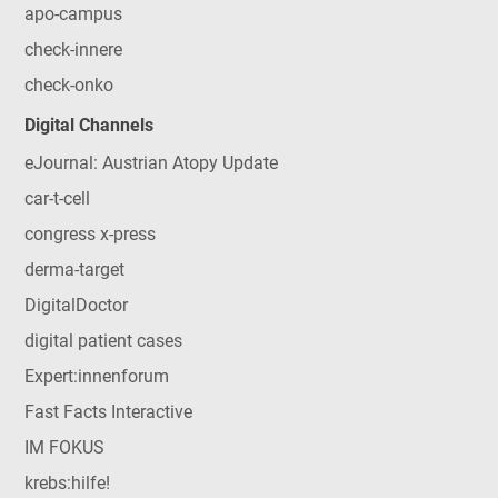
apo-campus
check-innere
check-onko
Digital Channels
eJournal: Austrian Atopy Update
car-t-cell
congress x-press
derma-target
DigitalDoctor
digital patient cases
Expert:innenforum
Fast Facts Interactive
IM FOKUS
krebs:hilfe!