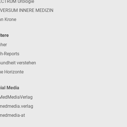
ECTRUM Urologie
IVERSUM INNERE MEDIZIN
n Krone
tere
her
h-Reports
undheit verstehen
e Horizonte
ial Media
MedMediaVerlag
medmedia.verlag
medmedia-at