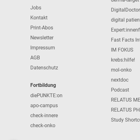
Jobs
DigitalDoctor
Kontakt
digital patie
Print-Abos
Expert:innen
Newsletter
Fast Facts In
Impressum
IM FOKUS
AGB
krebs:hilfe!
Datenschutz
mol-onko
nextdoc
Fortbildung
Podcast
diePUNKTE:on
RELATUS M
apo-campus
RELATUS P
check-innere
Study Shortc
check-onko