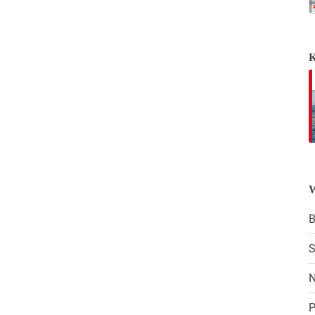
K
W
B
S
N
P