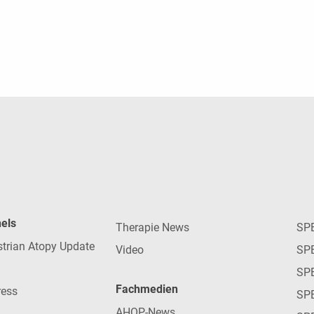
nels
Therapie News
SP
strian Atopy Update
Video
SP
SP
Fachmedien
ress
SPE
AHOP-News