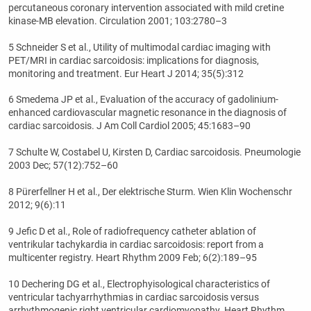
percutaneous coronary intervention associated with mild cretine
kinase-MB elevation. Circulation 2001; 103:2780–3
5 Schneider S et al., Utility of multimodal cardiac imaging with
PET/MRI in cardiac sarcoidosis: implications for diagnosis,
monitoring and treatment. Eur Heart J 2014; 35(5):312
6 Smedema JP et al., Evaluation of the accuracy of gadolinium-
enhanced cardiovascular magnetic resonance in the diagnosis of
cardiac sarcoidosis. J Am Coll Cardiol 2005; 45:1683–90
7 Schulte W, Costabel U, Kirsten D, Cardiac sarcoidosis. Pneumologie
2003 Dec; 57(12):752–60
8 Pürerfellner H et al., Der elektrische Sturm. Wien Klin Wochenschr
2012; 9(6):11
9 Jefic D et al., Role of radiofrequency catheter ablation of
ventrikular tachykardia in cardiac sarcoidosis: report from a
multicenter registry. Heart Rhythm 2009 Feb; 6(2):189–95
10 Dechering DG et al., Electrophyisological characteristics of
ventricular tachyarrhythmias in cardiac sarcoidosis versus
arrhythmogenic right ventricular cardiomyopathy. Heart Rhythm