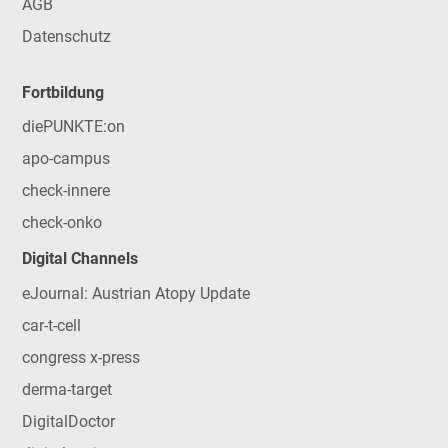
AGB
Datenschutz
Fortbildung
diePUNKTE:on
apo-campus
check-innere
check-onko
Digital Channels
eJournal: Austrian Atopy Update
car-t-cell
congress x-press
derma-target
DigitalDoctor