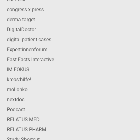
congress x-press
derma-target
DigitalDoctor
digital patient cases
Expert:innenforum
Fast Facts Interactive
IM FOKUS
krebs:hilfe!
mol-onko
nextdoc
Podcast
RELATUS MED
RELATUS PHARM
Study Shortcut