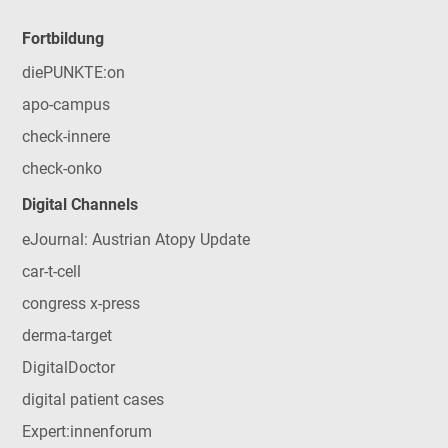
Fortbildung
diePUNKTE:on
apo-campus
check-innere
check-onko
Digital Channels
eJournal: Austrian Atopy Update
car-t-cell
congress x-press
derma-target
DigitalDoctor
digital patient cases
Expert:innenforum