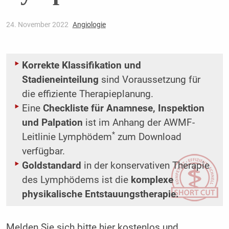
24. November 2022
Angiologie
Korrekte Klassifikation und
Stadieneinteilung
sind Voraussetzung für
die effiziente Therapieplanung.
Eine
Checkliste für Anamnese, Inspektion
und Palpation
ist im Anhang der AWMF-
*
Leitlinie Lymphödem
zum Download
verfügbar.
Goldstandard
in der konservativen Therapie
des Lymphödems ist die
komplexe
physikalische Entstauungstherapie.
Melden Sie sich bitte
hier
kostenlos und