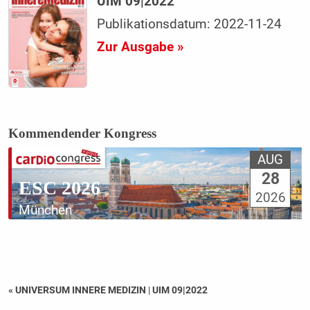
UIM 09|2022
Publikationsdatum: 2022-11-24
Zur Ausgabe »
Kommendender Kongress
AUG
28
ESC 2026
2026
München
« UNIVERSUM INNERE MEDIZIN
|
UIM 09|2022