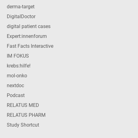
derma-target
DigitalDoctor
digital patient cases
Expert:innenforum
Fast Facts Interactive
IM FOKUS
krebs:hilfe!
mol-onko
nextdoc
Podcast
RELATUS MED
RELATUS PHARM
Study Shortcut