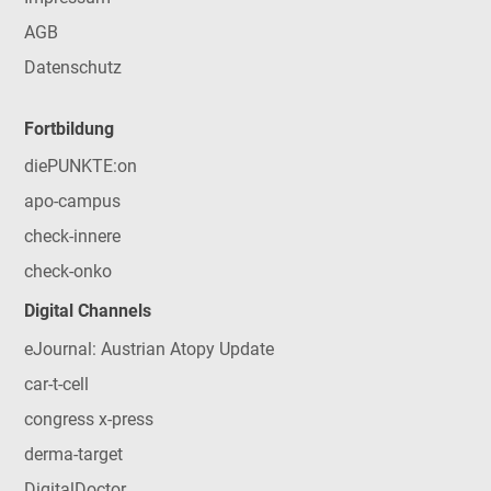
AGB
Datenschutz
Fortbildung
diePUNKTE:on
apo-campus
check-innere
check-onko
Digital Channels
eJournal: Austrian Atopy Update
car-t-cell
congress x-press
derma-target
DigitalDoctor