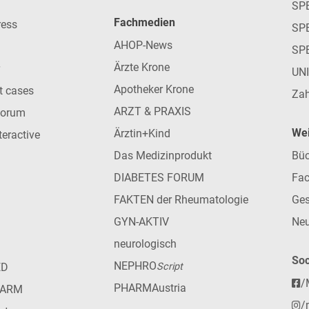
SP
Fachmedien
ress
SPE
AHOP-News
SP
Ärzte Krone
UN
Apotheker Krone
nt cases
Zah
ARZT & PRAXIS
forum
Wei
Ärztin+Kind
teractive
Das Medizinprodukt
Büc
DIABETES FORUM
Fac
FAKTEN der Rheumatologie
Ges
GYN-AKTIV
Neu
neurologisch
Soc
NEPHRO
ED
Script
/
PHARMAustria
HARM
/