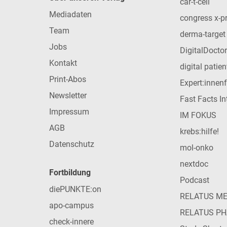
car-t-cell
Mediadaten
congress x-p
Team
derma-target
Jobs
DigitalDoctor
Kontakt
digital patie
Print-Abos
Expert:innen
Newsletter
Fast Facts In
Impressum
IM FOKUS
AGB
krebs:hilfe!
Datenschutz
mol-onko
nextdoc
Fortbildung
Podcast
diePUNKTE:on
RELATUS M
apo-campus
RELATUS P
check-innere