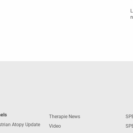
L
n
nels
Therapie News
SP
strian Atopy Update
Video
SP