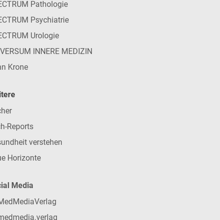
ECTRUM Pathologie
CTRUM Psychiatrie
ECTRUM Urologie
IVERSUM INNERE MEDIZIN
n Krone
tere
her
h-Reports
undheit verstehen
e Horizonte
ial Media
MedMediaVerlag
medmedia.verlag