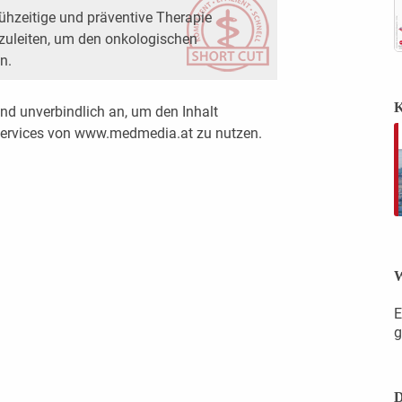
frühzeitige und präventive Therapie
zuleiten, um den onkologischen
n.
K
nd unverbindlich an, um den Inhalt
 Services von www.medmedia.at zu nutzen.
W
E
g
D