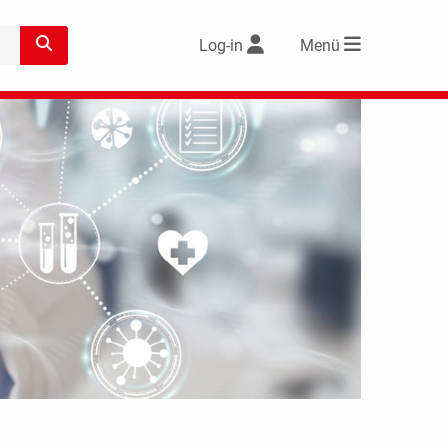
Log-in
Menü