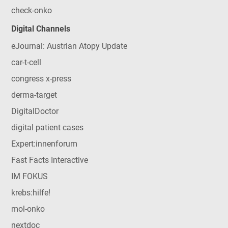
check-onko
Digital Channels
eJournal: Austrian Atopy Update
car-t-cell
congress x-press
derma-target
DigitalDoctor
digital patient cases
Expert:innenforum
Fast Facts Interactive
IM FOKUS
krebs:hilfe!
mol-onko
nextdoc