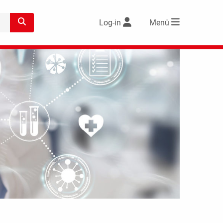
Log-in
Menü