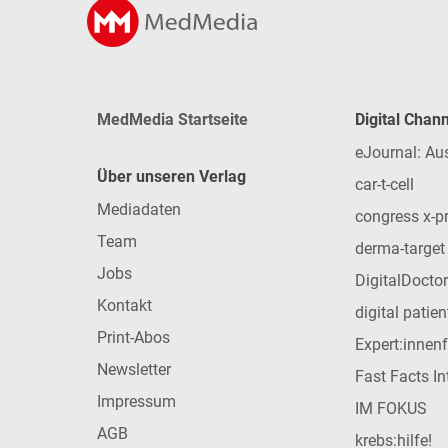
MedMedia Startseite
Digital Chan
eJournal: Au
Über unseren Verlag
car-t-cell
Mediadaten
congress x-p
Team
derma-target
Jobs
DigitalDoctor
Kontakt
digital patie
Print-Abos
Expert:innen
Newsletter
Fast Facts In
Impressum
IM FOKUS
AGB
krebs:hilfe!