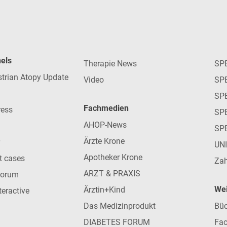
nels
Therapie News
SP
strian Atopy Update
Video
SP
SP
Fachmedien
ress
SPE
AHOP-News
SP
Ärzte Krone
UN
Apotheker Krone
nt cases
Zah
ARZT & PRAXIS
forum
Wei
Ärztin+Kind
teractive
Das Medizinprodukt
Büc
DIABETES FORUM
Fac