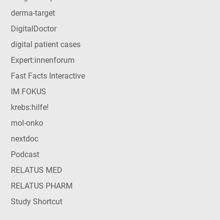
derma-target
DigitalDoctor
digital patient cases
Expert:innenforum
Fast Facts Interactive
IM FOKUS
krebs:hilfe!
mol-onko
nextdoc
Podcast
RELATUS MED
RELATUS PHARM
Study Shortcut