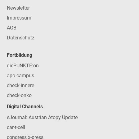
Newsletter
Impressum
AGB
Datenschutz
Fortbildung
diePUNKTE:on
apo-campus
check-innere
check-onko
Digital Channels
eJournal: Austrian Atopy Update
car-t-cell
congress x-press