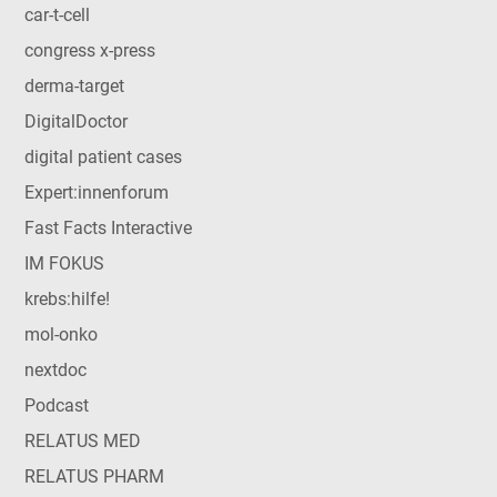
car-t-cell
congress x-press
derma-target
DigitalDoctor
digital patient cases
Expert:innenforum
Fast Facts Interactive
IM FOKUS
krebs:hilfe!
mol-onko
nextdoc
Podcast
RELATUS MED
RELATUS PHARM