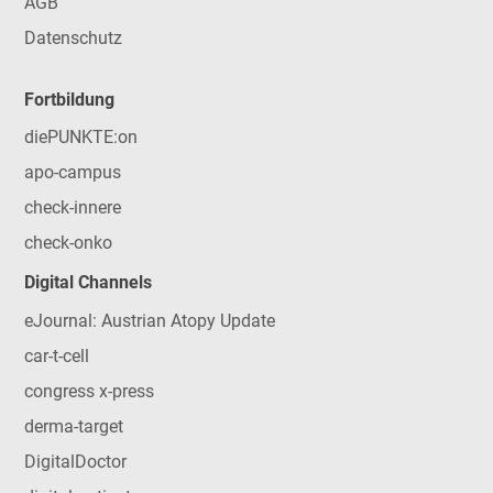
AGB
Datenschutz
Fortbildung
diePUNKTE:on
apo-campus
check-innere
check-onko
Digital Channels
eJournal: Austrian Atopy Update
car-t-cell
congress x-press
derma-target
DigitalDoctor