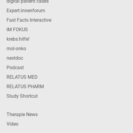
digital patient cases
Expert:innenforum
Fast Facts Interactive
IM FOKUS
krebs:hilfe!
mol-onko
nextdoc
Podcast
RELATUS MED
RELATUS PHARM
Study Shortcut
Therapie News
Video