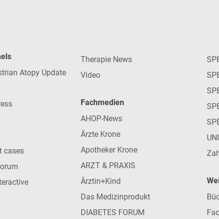
nels
Therapie News
SP
strian Atopy Update
Video
SP
SP
Fachmedien
ress
SPE
AHOP-News
SP
Ärzte Krone
UN
Apotheker Krone
nt cases
Zah
ARZT & PRAXIS
forum
Wei
Ärztin+Kind
teractive
Das Medizinprodukt
Büc
DIABETES FORUM
Fac