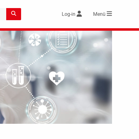
Log-in
Menü