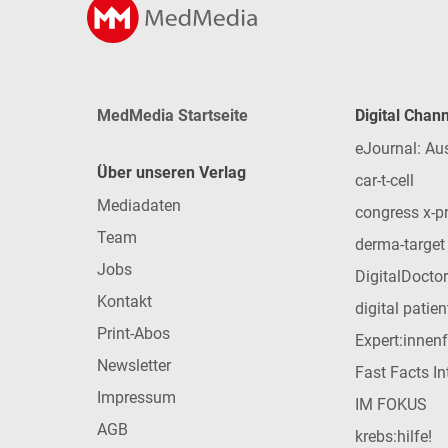
MedMedia Startseite
Digital Chan
eJournal: Au
Über unseren Verlag
car-t-cell
Mediadaten
congress x-p
Team
derma-target
Jobs
DigitalDoctor
Kontakt
digital patie
Print-Abos
Expert:innen
Newsletter
Fast Facts In
Impressum
IM FOKUS
AGB
krebs:hilfe!