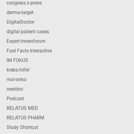
congress x-press
derma-target
DigitalDoctor
digital patient cases
Expert:innenforum
Fast Facts Interactive
IM FOKUS
krebs:hilfe!
mol-onko
nextdoc
Podcast
RELATUS MED
RELATUS PHARM
Study Shortcut