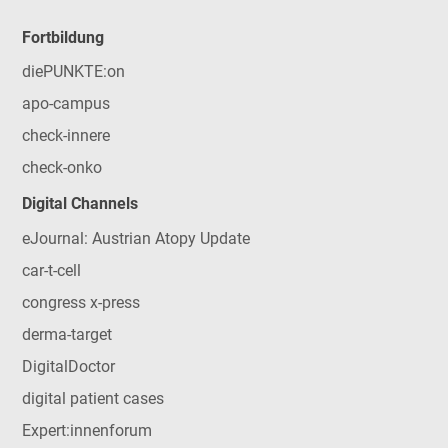
Fortbildung
diePUNKTE:on
apo-campus
check-innere
check-onko
Digital Channels
eJournal: Austrian Atopy Update
car-t-cell
congress x-press
derma-target
DigitalDoctor
digital patient cases
Expert:innenforum