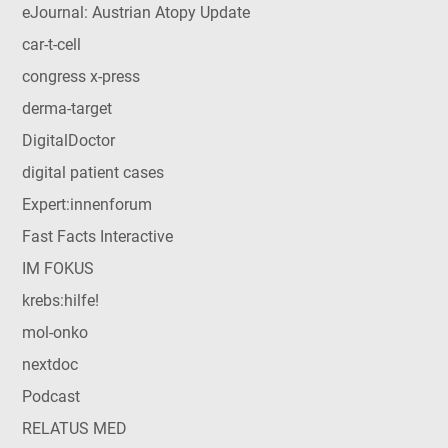
eJournal: Austrian Atopy Update
car-t-cell
congress x-press
derma-target
DigitalDoctor
digital patient cases
Expert:innenforum
Fast Facts Interactive
IM FOKUS
krebs:hilfe!
mol-onko
nextdoc
Podcast
RELATUS MED