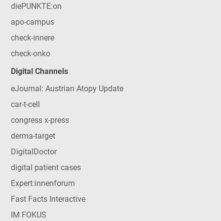
diePUNKTE:on
apo-campus
check-innere
check-onko
Digital Channels
eJournal: Austrian Atopy Update
car-t-cell
congress x-press
derma-target
DigitalDoctor
digital patient cases
Expert:innenforum
Fast Facts Interactive
IM FOKUS