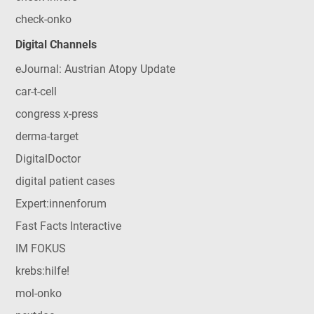
check-onko
Digital Channels
eJournal: Austrian Atopy Update
car-t-cell
congress x-press
derma-target
DigitalDoctor
digital patient cases
Expert:innenforum
Fast Facts Interactive
IM FOKUS
krebs:hilfe!
mol-onko