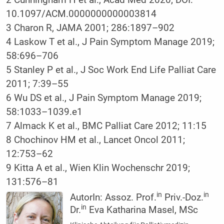
10.1097/ACM.0000000000003814
3 Charon R, JAMA 2001; 286:1897–902
4 Laskow T et al., J Pain Symptom Manage 2019;
58:696–706
5 Stanley P et al., J Soc Work End Life Palliat Care
2011; 7:39–55
6 Wu DS et al., J Pain Symptom Manage 2019;
58:1033–1039.e1
7 Almack K et al., BMC Palliat Care 2012; 11:15
8 Chochinov HM et al., Lancet Oncol 2011;
12:753–62
9 Kitta A et al., Wien Klin Wochenschr 2019;
131:576–81
in
in
AutorIn:
Assoz. Prof.
Priv.-Doz.
in
Dr.
Eva Katharina Masel, MSc