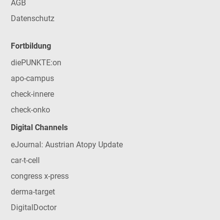
AGB
Datenschutz
Fortbildung
diePUNKTE:on
apo-campus
check-innere
check-onko
Digital Channels
eJournal: Austrian Atopy Update
car-t-cell
congress x-press
derma-target
DigitalDoctor