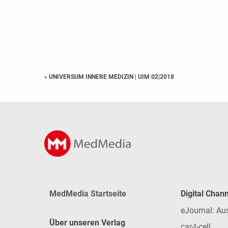
« UNIVERSUM INNERE MEDIZIN
|
UIM 02|2018
MedMedia Startseite
Digital Chan
eJournal: Au
Über unseren Verlag
car-t-cell