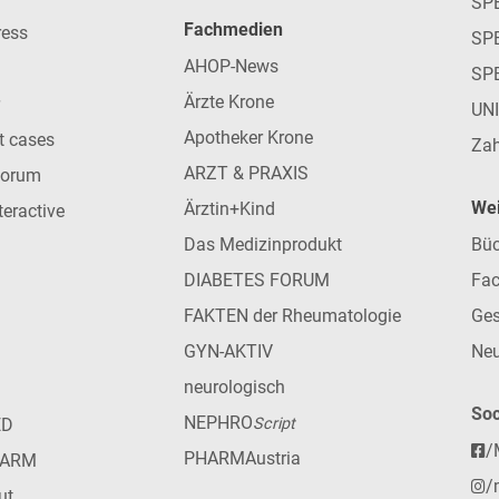
SP
Fachmedien
ress
SPE
AHOP-News
SP
Ärzte Krone
UN
Apotheker Krone
nt cases
Zah
ARZT & PRAXIS
forum
Wei
Ärztin+Kind
teractive
Das Medizinprodukt
Büc
DIABETES FORUM
Fac
FAKTEN der Rheumatologie
Ges
GYN-AKTIV
Neu
neurologisch
Soc
NEPHRO
ED
Script
/
PHARMAustria
HARM
/
ut