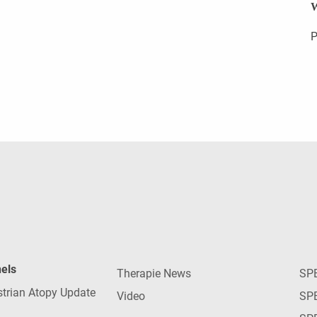
W
P
nels
Therapie News
SP
strian Atopy Update
Video
SP