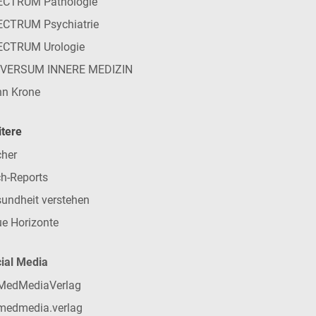
ECTRUM Pathologie
CTRUM Psychiatrie
ECTRUM Urologie
IVERSUM INNERE MEDIZIN
n Krone
tere
her
h-Reports
undheit verstehen
e Horizonte
ial Media
MedMediaVerlag
medmedia.verlag