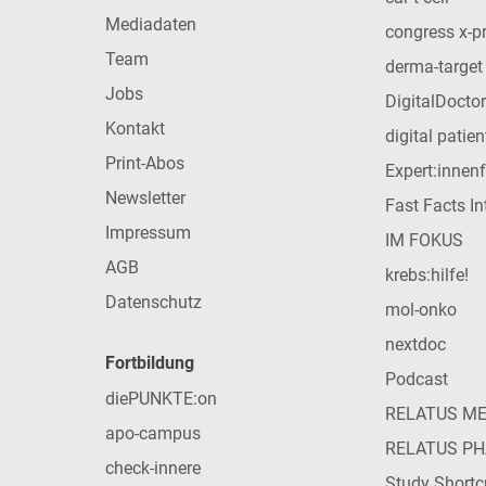
Mediadaten
congress x-p
Team
derma-target
Jobs
DigitalDoctor
Kontakt
digital patie
Print-Abos
Expert:innen
Newsletter
Fast Facts In
Impressum
IM FOKUS
AGB
krebs:hilfe!
Datenschutz
mol-onko
nextdoc
Fortbildung
Podcast
diePUNKTE:on
RELATUS M
apo-campus
RELATUS P
check-innere
Study Shortc