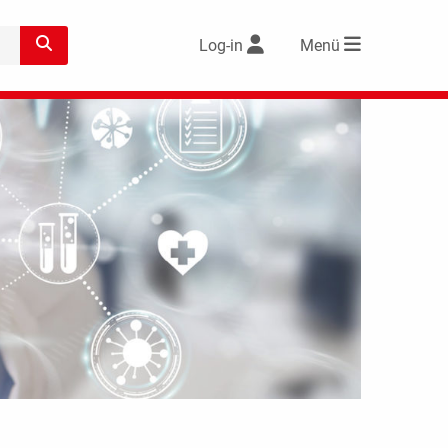
Log-in
Menü