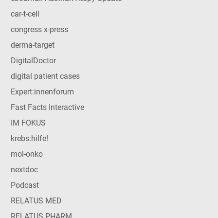
car-t-cell
congress x-press
derma-target
DigitalDoctor
digital patient cases
Expert:innenforum
Fast Facts Interactive
IM FOKUS
krebs:hilfe!
mol-onko
nextdoc
Podcast
RELATUS MED
RELATUS PHARM