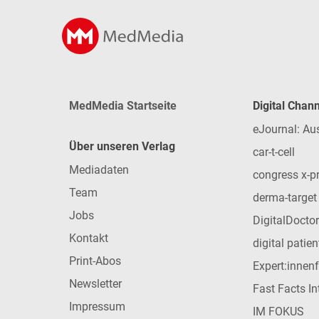
MedMedia Startseite
Digital Chan
eJournal: Au
Über unseren Verlag
car-t-cell
Mediadaten
congress x-p
Team
derma-target
Jobs
DigitalDoctor
Kontakt
digital patie
Print-Abos
Expert:innen
Newsletter
Fast Facts In
Impressum
IM FOKUS