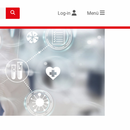
Log-in
Menü