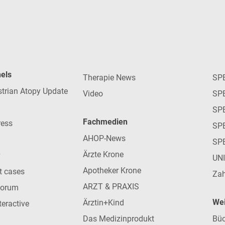
nels
Therapie News
SP
strian Atopy Update
Video
SP
SP
Fachmedien
ress
SPE
AHOP-News
SP
Ärzte Krone
UN
Apotheker Krone
nt cases
Zah
ARZT & PRAXIS
forum
Wei
Ärztin+Kind
teractive
Das Medizinprodukt
Büc