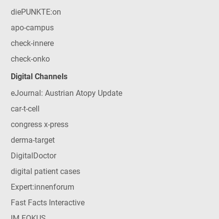
diePUNKTE:on
apo-campus
check-innere
check-onko
Digital Channels
eJournal: Austrian Atopy Update
car-t-cell
congress x-press
derma-target
DigitalDoctor
digital patient cases
Expert:innenforum
Fast Facts Interactive
IM FOKUS